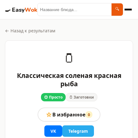
🍳
Easy
Wok
🔍
← Назад к результатам
🫙
Классическая соленая красная
рыба
😊 Просто
🫙 Заготовки
☆
В избранное
0
VK
Telegram