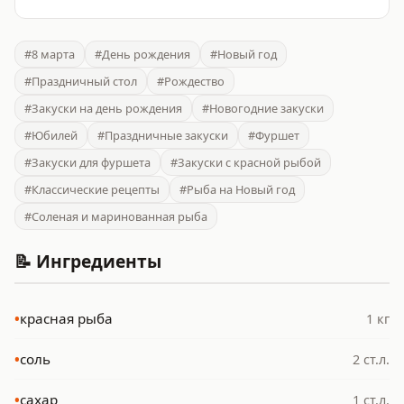
#8 марта
#День рождения
#Новый год
#Праздничный стол
#Рождество
#Закуски на день рождения
#Новогодние закуски
#Юбилей
#Праздничные закуски
#Фуршет
#Закуски для фуршета
#Закуски с красной рыбой
#Классические рецепты
#Рыба на Новый год
#Соленая и маринованная рыба
📝 Ингредиенты
•
красная рыба
1 кг
•
соль
2 ст.л.
•
сахар
1 ст.л.