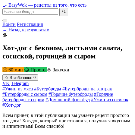
🍳
Easy
Wok
— рецепты из того, что есть
🔍
Войти
Регистрация
← Назад к результатам
🧆
Хот-дог с беконом, листьями салата,
сосиской, горчицей и сыром
🕐 60 мин
😊 Просто
🧆 Закуски
☆
В избранное
0
VK
Telegram
#Ужин из мяса
#Бутерброды
#Бутерброды на завтрак
#Бутерброды с сыром
#Горячие бутерброды
#Горячие
бутерброды с сыром
#Домашний фаст фуд
#Ужин из сосисок
#Хот-дог
Всем привет, в этой публикации вы узнаете рецепт простого
хот дога! Хот-дог, который приготовил я, получился вкусным
и аппетитным! Всем спасибо!