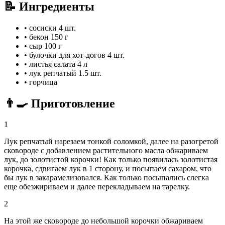
📝 Ингредиенты
•
сосиски
4 шт.
•
бекон
150 г
•
сыр
100 г
•
булочки для хот-догов
4 шт.
•
листья салата
4 л
•
лук репчатый
1.5 шт.
•
горчица
👨‍🍳 Приготовление
1
Лук репчатый нарезаем тонкой соломкой, далее на разогретой
сковороде с добавлением растительного масла обжариваем
лук, до золотистой корочки! Как только появилась золотистая
корочка, сдвигаем лук в 1 сторону, и посыпаем сахаром, что
бы лук в закарамелизовался. Как только посыпались слегка
еще обезжириваем и далее перекладываем на тарелку.
2
На этой же сковороде до небольшой корочки обжариваем