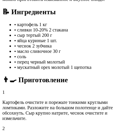
📝 Ингредиенты
•
картофель
1 кг
•
сливки 10-20%
2 стакана
•
сыр тертый
200 г
•
яйца куриные
1 шт.
•
чеснок
2 зубчика
•
масло сливочное
30 г
•
соль
•
перец черный молотый
•
мускатный орех молотый
1 щепотка
👨‍🍳 Приготовление
1
Картофель очистите и порежьте тонкими круглыми
ломтиками. Разложите на большом полотенце и дайте
обсохнуть. Сыр крупно натрите, чеснок очистите и
измельчите.
2