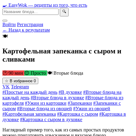
🍳
Easy
Wok
— рецепты из того, что есть
🔍
Войти
Регистрация
← Назад к результатам
🍽
Картофельная запеканка с сыром и
сливками
🕐 90 мин
😊 Просто
🍽 Вторые блюда
☆
В избранное
0
VK
Telegram
#Простые на каждый день
#В духовке
#Вторые блюда на
каждый день
#Вторые блюда в духовке
#Вторые блюда из
картофеля
#Ужин из картошки
#Запеканки
#Запеканки с
сыром
#Вторые блюда из овощей
#Ужин из овощей
#Картофельная запеканка
#Картошка с сыром
#Картошка в
духовке
#Картошка с сыром в духовке
Наглядный пример того, как из самых простых продуктов
можно приготовить изысканное и вкусное блюдо.