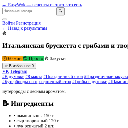
🍳
Easy
Wok
— рецепты из того, что есть
🔍
Войти
Регистрация
← Назад к результатам
🧆
Итальянская брускетта с грибами и т
🕐 60 мин
😊 Просто
🧆 Закуски
☆
В избранное
0
VK
Telegram
#В духовке
#8 марта
#Праздничный стол
#Праздничные закуск
#Бутерброды на праздничный стол
#Грибы в духовке
#Шампинь
Бутерброды с лесным ароматом.
📝 Ингредиенты
•
шампиньоны
150 г
•
сыр творожный
120 г
•
лук репчатый
2 шт.