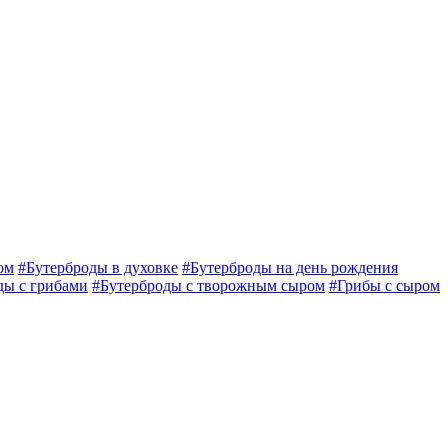
ом
#Бутерброды в духовке
#Бутерброды на день рождения
ды с грибами
#Бутерброды с творожным сыром
#Грибы с сыром