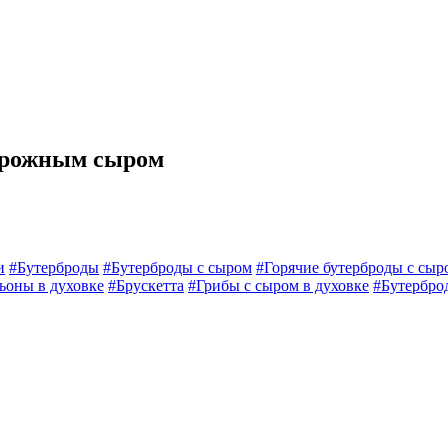
ворожным сыром
и
#Бутерброды
#Бутерброды с сыром
#Горячие бутерброды с сыр
оны в духовке
#Брускетта
#Грибы с сыром в духовке
#Бутербро