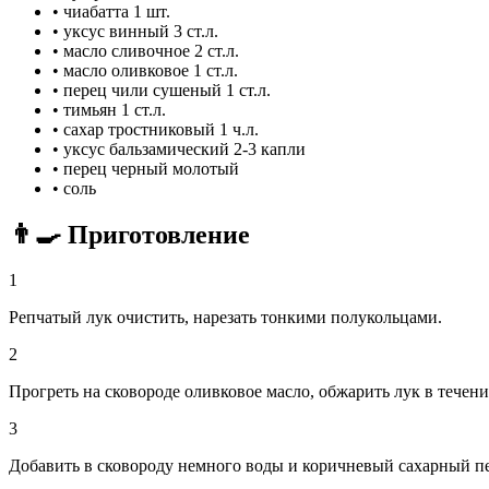
•
чиабатта
1 шт.
•
уксус винный
3 ст.л.
•
масло сливочное
2 ст.л.
•
масло оливковое
1 ст.л.
•
перец чили сушеный
1 ст.л.
•
тимьян
1 ст.л.
•
сахар тростниковый
1 ч.л.
•
уксус бальзамический
2-3 капли
•
перец черный молотый
•
соль
👨‍🍳 Приготовление
1
Репчатый лук очистить, нарезать тонкими полукольцами.
2
Прогреть на сковороде оливковое масло, обжарить лук в течени
3
Добавить в сковороду немного воды и коричневый сахарный пе