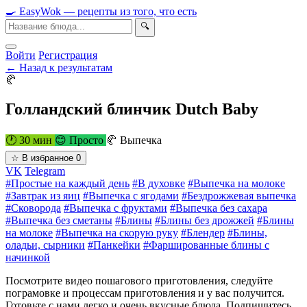
🍳
Easy
Wok
— рецепты из того, что есть
🔍
Войти
Регистрация
← Назад к результатам
🥐
Голландский блинчик Dutch Baby
🕐 30 мин
😊 Просто
🥐 Выпечка
☆
В избранное
0
VK
Telegram
#Простые на каждый день
#В духовке
#Выпечка на молоке
#Завтрак из яиц
#Выпечка с ягодами
#Бездрожжевая выпечка
#Сковорода
#Выпечка с фруктами
#Выпечка без сахара
#Выпечка без сметаны
#Блины
#Блины без дрожжей
#Блины
на молоке
#Выпечка на скорую руку
#Блендер
#Блины,
оладьи, сырники
#Панкейки
#Фаршированные блины с
начинкой
Посмотрите видео пошагового приготовления, следуйте
пограмовке и процессам приготовления и у вас получится.
Готовьте с нами легко и очень вкусные блюда. Подпишитесь