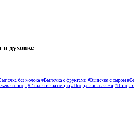
 в духовке
Выпечка без молока
#Выпечка с фруктами
#Выпечка с сыром
#В
жевая пицца
#Итальянская пицца
#Пицца с ананасами
#Пицца с