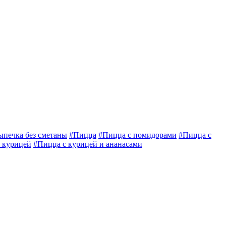
ыпечка без сметаны
#Пицца
#Пицца с помидорами
#Пицца с
 курицей
#Пицца с курицей и ананасами