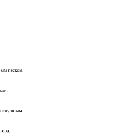
ным песком.
ков.
 послушным.
тора.