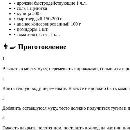
•
дрожжи быстродействующие
1 ч.л.
•
соль
1 щепотка
•
курица
200 г
•
сыр твердый
150-200 г
•
ананас консервированный
100 г
•
помидоры
1 шт.
•
томатная паста
1 ст.л.
👨‍🍳 Приготовление
1
Всыпать в миску муку, перемешать с дрожжами, солью и сахар
2
Влить теплую воду, перемешать. В массе не должно быть комоч
3
Добавить оставшуюся муку, тесто должно получиться тугим и
4
Емкость накрыть полотенцем, поставить в холод на час или пол