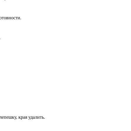
отовности.
.
епешку, края удалить.