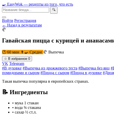
🍳
Easy
Wok
— рецепты из того, что есть
🔍
Войти
Регистрация
← Назад к результатам
🥐
Гавайская пицца с курицей и ананасами
🕐 60 мин
👨‍🍳 Средне
🥐 Выпечка
☆
В избранное
0
VK
Telegram
#В духовке
#Выпечка из дрожжевого теста
#Выпечка без яиц
#
помидорами и сыром
#Пицца с сыром
#Пицца в духовке
#Дрож
Такая выпечка популярна в европейских странах.
📝 Ингредиенты
•
мука
1 стакан
•
вода
¾ стакана
•
сахар
½ ст.л.