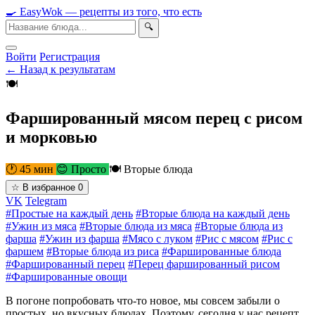
🍳
Easy
Wok
— рецепты из того, что есть
🔍
Войти
Регистрация
← Назад к результатам
🍽
Фаршированный мясом перец с рисом
и морковью
🕐 45 мин
😊 Просто
🍽 Вторые блюда
☆
В избранное
0
VK
Telegram
#Простые на каждый день
#Вторые блюда на каждый день
#Ужин из мяса
#Вторые блюда из мяса
#Вторые блюда из
фарша
#Ужин из фарша
#Мясо с луком
#Рис с мясом
#Рис с
фаршем
#Вторые блюда из риса
#Фаршированные блюда
#Фаршированный перец
#Перец фаршированный рисом
#Фаршированные овощи
В погоне попробовать что-то новое, мы совсем забыли о
простых, но вкусных блюдах. Поэтому, сегодня у нас рецепт