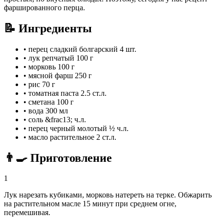
фаршированного перца.
📝 Ингредиенты
•
перец сладкий болгарский
4 шт.
•
лук репчатый
100 г
•
морковь
100 г
•
мясной фарш
250 г
•
рис
70 г
•
томатная паста
2.5 ст.л.
•
сметана
100 г
•
вода
300 мл
•
соль
&frac13; ч.л.
•
перец черный молотый
½ ч.л.
•
масло растительное
2 ст.л.
👨‍🍳 Приготовление
1
Лук нарезать кубиками, морковь натереть на терке. Обжарить
на растительном масле 15 минут при среднем огне,
перемешивая.