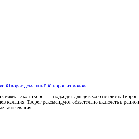
ке
#Творог домашний
#Творог из молока
й семьи. Такой творог — подходит для детского питания. Творо
ов кальция. Творог рекомендуют обязательно включать в рацион
е заболевания.