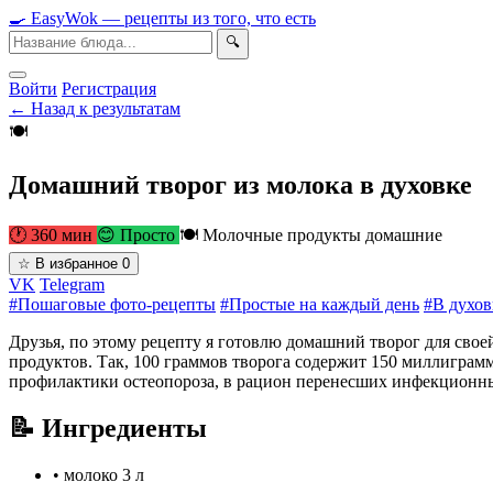
🍳
Easy
Wok
— рецепты из того, что есть
🔍
Войти
Регистрация
← Назад к результатам
🍽
Домашний творог из молока в духовке
🕐 360 мин
😊 Просто
🍽 Молочные продукты домашние
☆
В избранное
0
VK
Telegram
#Пошаговые фото-рецепты
#Простые на каждый день
#В духов
Друзья, по этому рецепту я готовлю домашний творог для свое
продуктов. Так, 100 граммов творога содержит 150 миллиграмм
профилактики остеопороза, в рацион перенесших инфекционны
📝 Ингредиенты
•
молоко
3 л