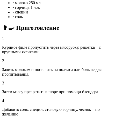
•
молоко
250 мл
•
горчица
1 ч.л.
•
специи
•
соль
👨‍🍳 Приготовление
1
Куриное филе пропустить через мясорубку, решетка – с
крупными ячейками.
2
Залить молоком и поставить на полчаса или больше для
пропитывания.
3
Затем массу превратить в пюре при помощи блендера.
4
Добавить соль, специи, столовую горчицу, чеснок – по
желанию.