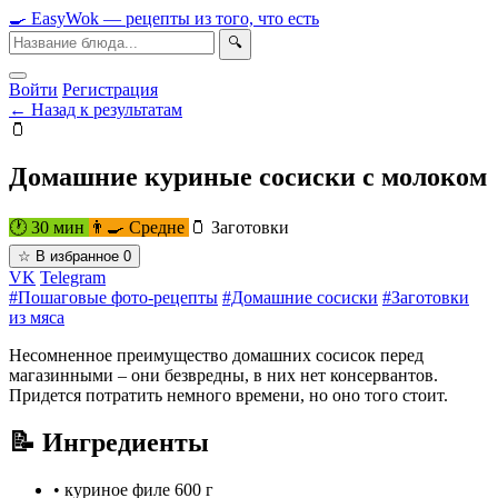
🍳
Easy
Wok
— рецепты из того, что есть
🔍
Войти
Регистрация
← Назад к результатам
🫙
Домашние куриные сосиски с молоком
🕐 30 мин
👨‍🍳 Средне
🫙 Заготовки
☆
В избранное
0
VK
Telegram
#Пошаговые фото-рецепты
#Домашние сосиски
#Заготовки
из мяса
Несомненное преимущество домашних сосисок перед
магазинными – они безвредны, в них нет консервантов.
Придется потратить немного времени, но оно того стоит.
📝 Ингредиенты
•
куриное филе
600 г