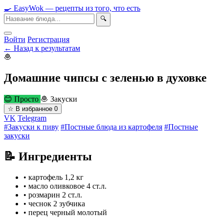
🍳
Easy
Wok
— рецепты из того, что есть
🔍
Войти
Регистрация
← Назад к результатам
🧆
Домашние чипсы с зеленью в духовке
😊 Просто
🧆 Закуски
☆
В избранное
0
VK
Telegram
#Закуски к пиву
#Постные блюда из картофеля
#Постные
закуски
📝 Ингредиенты
•
картофель
1,2 кг
•
масло оливковое
4 ст.л.
•
розмарин
2 ст.л.
•
чеснок
2 зубчика
•
перец черный молотый