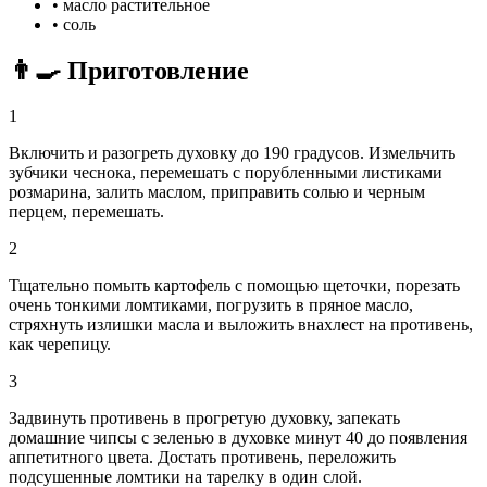
•
масло растительное
•
соль
👨‍🍳 Приготовление
1
Включить и разогреть духовку до 190 градусов. Измельчить
зубчики чеснока, перемешать с порубленными листиками
розмарина, залить маслом, приправить солью и черным
перцем, перемешать.
2
Тщательно помыть картофель с помощью щеточки, порезать
очень тонкими ломтиками, погрузить в пряное масло,
стряхнуть излишки масла и выложить внахлест на противень,
как черепицу.
3
Задвинуть противень в прогретую духовку, запекать
домашние чипсы с зеленью в духовке минут 40 до появления
аппетитного цвета. Достать противень, переложить
подсушенные ломтики на тарелку в один слой.