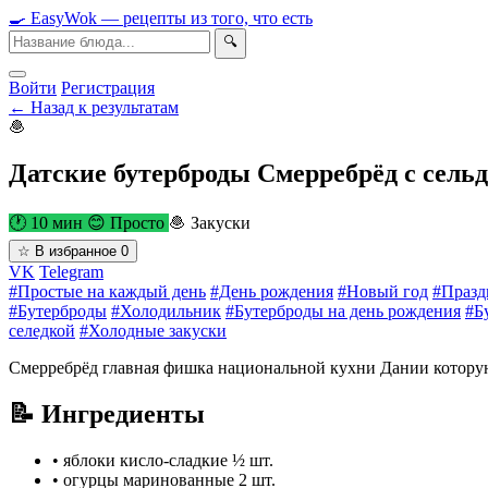
🍳
Easy
Wok
— рецепты из того, что есть
🔍
Войти
Регистрация
← Назад к результатам
🧆
Датские бутерброды Смерребрёд с сель
🕐 10 мин
😊 Просто
🧆 Закуски
☆
В избранное
0
VK
Telegram
#Простые на каждый день
#День рождения
#Новый год
#Празд
#Бутерброды
#Холодильник
#Бутерброды на день рождения
#Б
селедкой
#Холодные закуски
Смерребрёд главная фишка национальной кухни Дании которую
📝 Ингредиенты
•
яблоки кисло-сладкие
½ шт.
•
огурцы маринованные
2 шт.