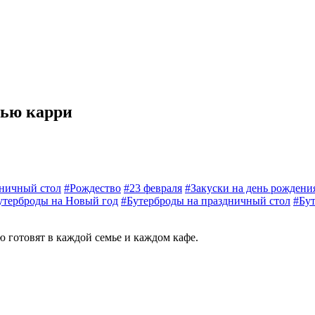
дью карри
ничный стол
#Рождество
#23 февраля
#Закуски на день рождени
утерброды на Новый год
#Бутерброды на праздничный стол
#Бу
 готовят в каждой семье и каждом кафе.