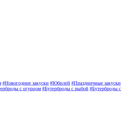
я
#Новогодние закуски
#Юбилей
#Праздничные закуски
терброды с огурцом
#Бутерброды с рыбой
#Бутерброды с