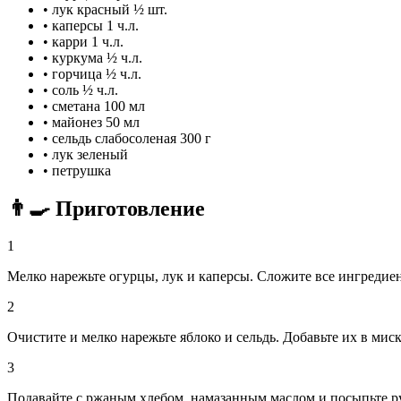
•
лук красный
½ шт.
•
каперсы
1 ч.л.
•
карри
1 ч.л.
•
куркума
½ ч.л.
•
горчица
½ ч.л.
•
соль
½ ч.л.
•
сметана
100 мл
•
майонез
50 мл
•
сельдь слабосоленая
300 г
•
лук зеленый
•
петрушка
👨‍🍳 Приготовление
1
Мелко нарежьте огурцы, лук и каперсы. Сложите все ингредиен
2
Очистите и мелко нарежьте яблоко и сельдь. Добавьте их в мис
3
Подавайте с ржаным хлебом, намазанным маслом и посыпьте 