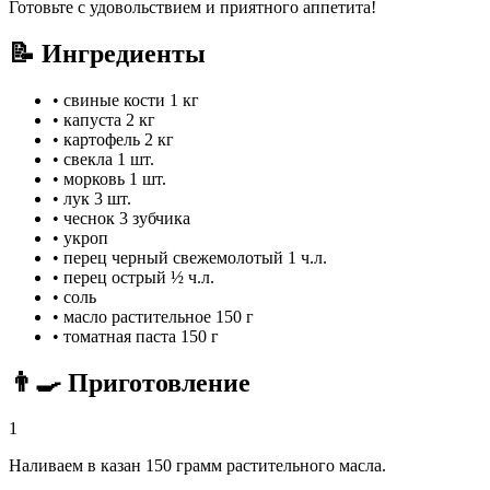
Готовьте с удовольствием и приятного аппетита!
📝 Ингредиенты
•
свиные кости
1 кг
•
капуста
2 кг
•
картофель
2 кг
•
свекла
1 шт.
•
морковь
1 шт.
•
лук
3 шт.
•
чеснок
3 зубчика
•
укроп
•
перец черный свежемолотый
1 ч.л.
•
перец острый
½ ч.л.
•
соль
•
масло растительное
150 г
•
томатная паста
150 г
👨‍🍳 Приготовление
1
Наливаем в казан 150 грамм растительного масла.