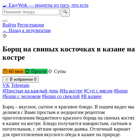
🍳
Easy
Wok
— рецепты из того, что есть
🔍
Войти
Регистрация
← Назад к результатам
🍲
Борщ на свиных косточках в казане на
костре
🕐 60 мин
😊 Просто
🍲 Супы
☆
В избранное
0
VK
Telegram
#Простые на каждый день
#На костре
#Суп с мясом
#Борщ
#Борщ с чесноком
#Борщ со свеклой
#В казане
Борщ – вкусное, сытное и красивое блюдо. В нашем видео мы
делимся с Вами простым и недорогим рецептом
приготовления бюджетного красного борща на свиных костях
в казане на костре. Блюдо получается наваристым, сытным и
питательным, с лёгким ароматом дымка. Отличный вариант
для приготовления вкусного обеда в казане на природе.