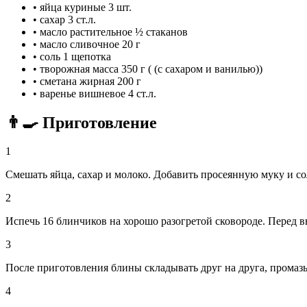
•
яйца куриные
3 шт.
•
сахар
3 ст.л.
•
масло растительное
½ стаканов
•
масло сливочное
20 г
•
соль
1 щепотка
•
творожная масса
350 г ( (с сахаром и ванилью))
•
сметана жирная
200 г
•
варенье вишневое
4 ст.л.
👨‍🍳 Приготовление
1
Смешать яйца, сахар и молоко. Добавить просеянную муку и со
2
Испечь 16 блинчиков на хорошо разогретой сковороде. Перед вы
3
После приготовления блины складывать друг на друга, промаз
4