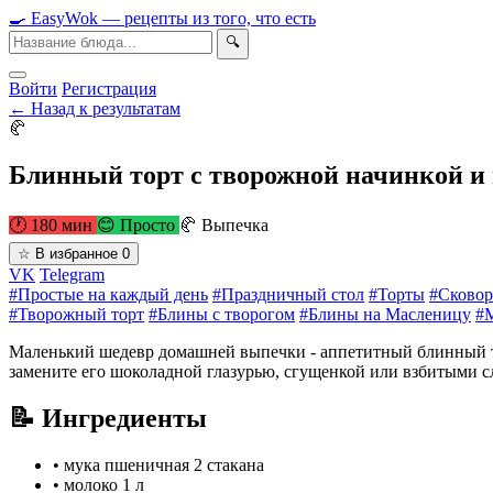
🍳
Easy
Wok
— рецепты из того, что есть
🔍
Войти
Регистрация
← Назад к результатам
🥐
Блинный торт с творожной начинкой 
🕐 180 мин
😊 Просто
🥐 Выпечка
☆
В избранное
0
VK
Telegram
#Простые на каждый день
#Праздничный стол
#Торты
#Сковор
#Творожный торт
#Блины с творогом
#Блины на Масленицу
#
Маленький шедевр домашней выпечки - аппетитный блинный то
замените его шоколадной глазурью, сгущенкой или взбитыми с
📝 Ингредиенты
•
мука пшеничная
2 стакана
•
молоко
1 л