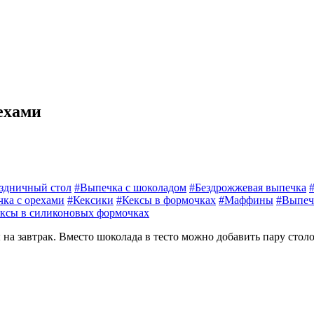
ехами
здничный стол
#Выпечка с шоколадом
#Бездрожжевая выпечка
ка с орехами
#Кексики
#Кексы в формочках
#Маффины
#Выпеч
ксы в силиконовых формочках
а завтрак. Вместо шоколада в тесто можно добавить пару столо