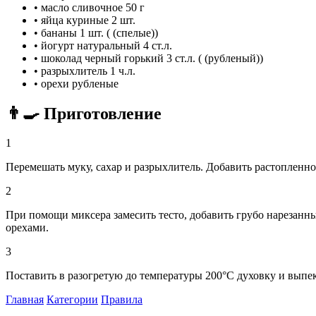
•
масло сливочное
50 г
•
яйца куриные
2 шт.
•
бананы
1 шт. ( (спелые))
•
йогурт натуральный
4 ст.л.
•
шоколад черный горький
3 ст.л. ( (рубленый))
•
разрыхлитель
1 ч.л.
•
орехи рубленые
👨‍🍳 Приготовление
1
Перемешать муку, сахар и разрыхлитель. Добавить растопленное
2
При помощи миксера замесить тесто, добавить грубо нарезанн
орехами.
3
Поставить в разогретую до температуры 200°С духовку и выпека
Главная
Категории
Правила