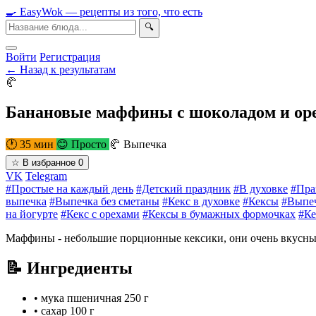
🍳
Easy
Wok
— рецепты из того, что есть
🔍
Войти
Регистрация
← Назад к результатам
🥐
Банановые маффины с шоколадом и ор
🕐 35 мин
😊 Просто
🥐 Выпечка
☆
В избранное
0
VK
Telegram
#Простые на каждый день
#Детский праздник
#В духовке
#Пра
выпечка
#Выпечка без сметаны
#Кекс в духовке
#Кексы
#Выпеч
на йогурте
#Кекс с орехами
#Кексы в бумажных формочках
#Ке
Маффины - небольшие порционные кексики, они очень вкусны н
📝 Ингредиенты
•
мука пшеничная
250 г
•
сахар
100 г