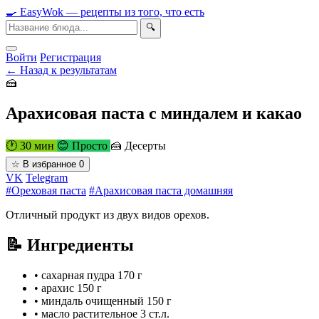
🍳
Easy
Wok
— рецепты из того, что есть
🔍
Войти
Регистрация
← Назад к результатам
🍰
Арахисовая паста с миндалем и какао
🕐 30 мин
😊 Просто
🍰 Десерты
☆
В избранное
0
VK
Telegram
#Ореховая паста
#Арахисовая паста домашняя
Отличный продукт из двух видов орехов.
📝 Ингредиенты
•
сахарная пудра
170 г
•
арахис
150 г
•
миндаль очищенный
150 г
•
масло растительное
3 ст.л.